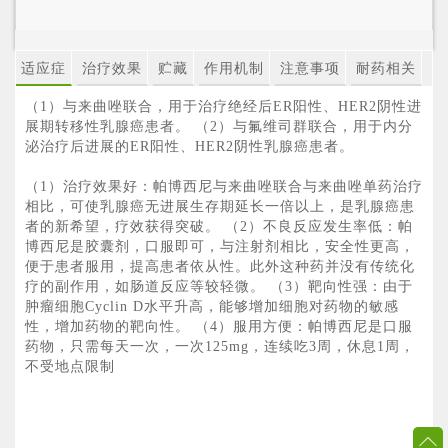
适应症
治疗效果
贮藏
作用机制
注意事项
耐药相关
（1）与来曲唑联合，用于治疗绝经后ER阳性、HER2阴性进
展期转移性乳腺癌患者。 （2）与氟维司群联合，用于内分
泌治疗后进展的ER阳性、HER2阴性乳腺癌患者。
（1）治疗效果好：帕博西尼与来曲唑联合与来曲唑单药治疗
相比，可使乳腺癌无进展生存期延长一倍以上，是乳腺癌患
者的新希望，疗效获得突破。 （2）不良反应发生率低：帕
博西尼是胶囊剂，口服即可，与注射剂相比，安全性更高，
便于患者服用，提高患者依从性。此外这种药并没有传统化
疗的副作用，如肠道反应等较轻微。 （3）靶向性强：由于
肿瘤细胞Cyclin D水平升高，能够增加细胞对药物的敏感
性，增加药物的靶向性。 （4）服用方便：帕博西尼是口服
药物，只需每天一次，一次125mg，连续吃3周，休息1周，
不受地点限制