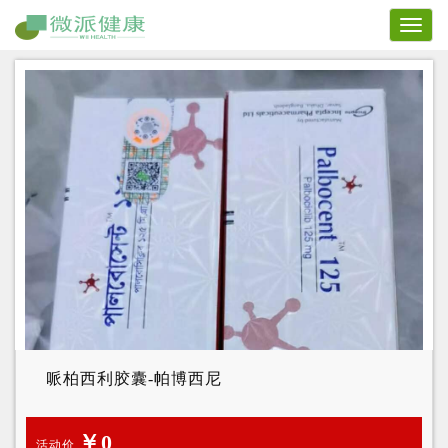
Toggl
naviga
哌柏西利胶囊-帕博西尼
￥0
活动价