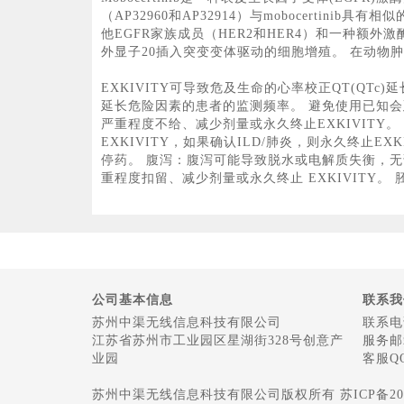
（AP32960和AP32914）与mobocertini
他EGFR家族成员（HER2和HER4）和一种额外激酶(
外显子20插入突变变体驱动的细胞增殖。 在动物肿瘤植
EXKIVITY可导致危及生命的心率校正QT(QT
延长危险因素的患者的监测频率。 避免使用已知会延长
严重程度不给、减少剂量或永久终止EXKIVITY。
EXKIVITY，如果确认ILD/肺炎，则永久终
停药。 腹泻：腹泻可能导致脱水或电解质失衡，
重程度扣留、减少剂量或永久终止 EXKIVIT
公司基本信息
联系我
苏州中渠无线信息科技有限公司
联系电话
江苏省苏州市工业园区星湖街328号创意产
服务邮箱
业园
客服QQ
苏州中渠无线信息科技有限公司版权所有 苏ICP备2022048187号-1