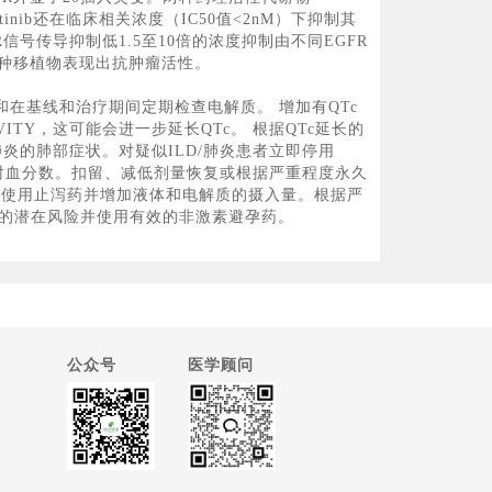
rtinib还在临床相关浓度（IC50值<2nM）下抑制其
GFR信号传导抑制低1.5至10倍的浓度抑制由不同EGFR
V的异种移植物表现出抗肿瘤活性。
c和在基线和治疗期间定期检查电解质。 增加有QTc
TY，这可能会进一步延长QTc。 根据QTc延长的
/肺炎的肺部症状。对疑似ILD/肺炎患者立即停用
心室射血分数。扣留、减低剂量恢复或根据严重程度永久
始使用止泻药并增加液体和电解质的摄入量。根据严
胎儿的潜在风险并使用有效的非激素避孕药。
公众号
医学顾问