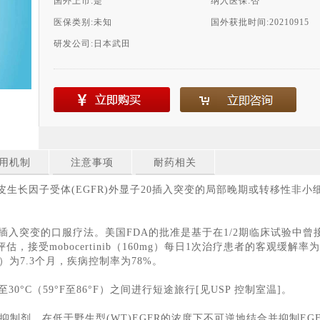
国外上市:
是
纳入医保:
否
医保类别:
未知
国外获批时间:
20210915
研发公司:
日本武田
用机制
注意事项
耐药相关
皮生长因子受体(EGFR)外显子20插入突变的局部晚期或转移性非小细
Exon20插入突变的口服疗法。美国FDA的批准是基于在1/2期临床试验中
接受mobocertinib（160mg）每日1次治疗患者的客观缓解率
S）为7.3个月，疾病控制率为78%。
°C至30°C（59°F至86°F）之间进行短途旅行[见USP 控制室温]。
FR)激酶抑制剂，在低于野生型(WT)EGFR的浓度下不可逆地结合并抑制