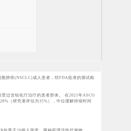
胞肺癌(NSCLC)成人患者，经FDA批准的测试检
曾接受过含铂化疗治疗的患者群体。 在2021年ASCO
为28%（研究者评估为35%），中位缓解持续时间
EGFR外显子20插入突变。两种药理活性代谢物