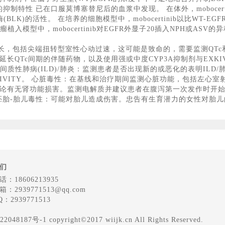
b具有相似的抑制特性 已在口服莫博塞替尼后的血浆中发现。 在体外，moboce
BLK)的活性。 在培养的细胞模型中，mobocertinib以比WT-E
入模型中，mobocertinib对EGFR外显子20插入NPH或AS
c)延长，包括尖端扭转型室性心动过速，这可能是致命的，需要监测QT
QTc间期的伴随药物，以及使用强或中度CYP3A抑制剂与EXKIVI
 间质性肺病(ILD)/肺炎：监测患者是否出现新的或恶化的表明ILD
止EXKIVITY。 心脏毒性：在基线和治疗期间监测心脏功能，包括左
无论有无肾功能损害。监测电解质并建议患者在腹泻第一次发作时开
Y。 胚胎-胎儿毒性：可能对胎儿造成伤害。忠告有生育潜力的女性对
们
：18606213935
：2939771513@qq.com
：2939771513
 copyright©2017 wiijk.cn All Rights Reserved.