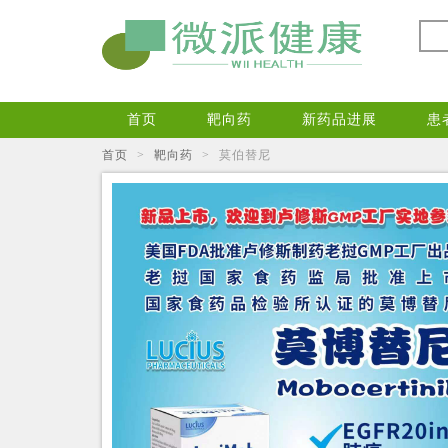
首页
靶向药
新药品进展
患
首页
>
靶向药
>
莫伯替尼