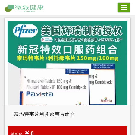
Toggl
naviga
奈玛特韦片利托那韦片组合
￥0
活动价