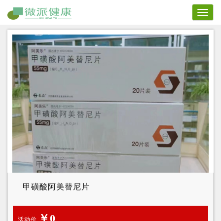
Toggl
naviga
甲磺酸阿美替尼片
￥0
活动价