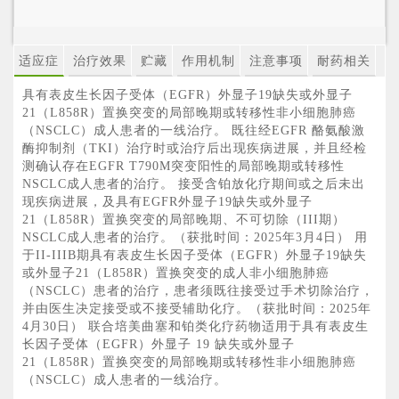
适应症
治疗效果
贮藏
作用机制
注意事项
耐药相关
具有表皮生长因子受体（EGFR）外显子19缺失或外显子
21（L858R）置换突变的局部晚期或转移性非小细胞肺癌
（NSCLC）成人患者的一线治疗。 既往经EGFR 酪氨酸激
酶抑制剂（TKI）治疗时或治疗后出现疾病进展，并且经检
测确认存在EGFR T790M突变阳性的局部晚期或转移性
NSCLC成人患者的治疗。 接受含铂放化疗期间或之后未出
现疾病进展，及具有EGFR外显子19缺失或外显子
21（L858R）置换突变的局部晚期、不可切除（III期）
NSCLC成人患者的治疗。（获批时间：2025年3月4日） 用
于II-IIIB期具有表皮生长因子受体（EGFR）外显子19缺失
或外显子21（L858R）置换突变的成人非小细胞肺癌
（NSCLC）患者的治疗，患者须既往接受过手术切除治疗，
并由医生决定接受或不接受辅助化疗。（获批时间：2025年
4月30日） 联合培美曲塞和铂类化疗药物适用于具有表皮生
长因子受体（EGFR）外显子 19 缺失或外显子
21（L858R）置换突变的局部晚期或转移性非小细胞肺癌
（NSCLC）成人患者的一线治疗。