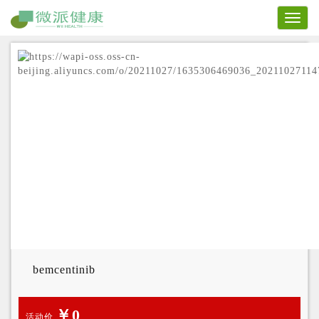
Toggl
naviga
bemcentinib
￥0
活动价