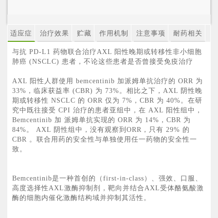
适应症
治疗效果
贮藏
作用机制
注意事项
耐药相关
与抗 PD-L1 药物联合治疗AXL 阳性晚期或转移性非小细胞
肺癌 (NSCLC) 患者，不论这些患者是否曾接受免疫治疗
AXL 阳性人群使用 bemcentinib 加派姆单抗治疗的 ORR 为
33%，临床获益率 (CBR) 为 73%。相比之下，AXL 阴性晚
期或转移性 NSCLC 的 ORR 仅为 7%，CBR 为 40%。在研
究中既往接受 CPI 治疗的患者亚组中，在 AXL 阳性组中，
Bemcentinib 加 派姆单抗实现的 ORR 为 14%，CBR 为
84%。 AXL 阴性组中，没有观察到ORR，只有 29% 的
CBR 。联合用药的安全性与单独使用任一药物的安全性一
致。
Bemcentinib是一种首创的（first-in-class）、强效、口服、
高度选择性AXL激酶抑制剂，靶向并结合AXL受体酪氨酸激
酶的细胞内催化激酶结构域并抑制其活性。