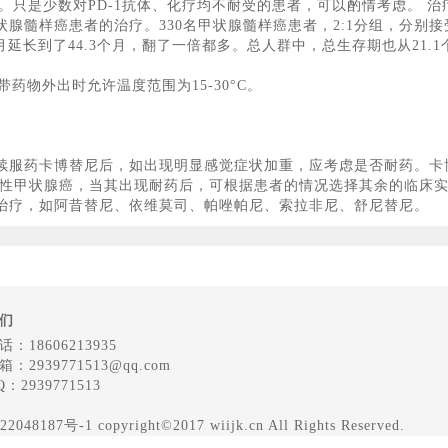
凯。只是少数对PD-1抗体、化疗均不耐受的患者，可以酌情考虑。 
髓样癌患者的治疗。330名甲状腺髓样癌患者，2:1分组，分别接受
延长到了44.3个月，翻了一倍都多。总人群中，总生存期也从21.1个
带药物外出时允许温度范围为15-30°C。
续服药卡博替尼后，如出现明显感觉症状加重，应考虑是否耐药。卡
化性甲状腺癌，当其出现耐药后，可根据患者的情况选择其余的临床实
治疗，如阿昔替尼、依维莫司、帕唑帕尼、索拉非尼、舒尼替尼。
们
：18606213935
：2939771513@qq.com
：2939771513
 copyright©2017 wiijk.cn All Rights Reserved.