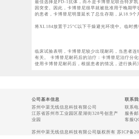
最佳选择是PD-1抗体，而不是卡博替尼联合特罗
因突变。因此，卡博替尼很早就被批准用于晚期甲状腺
的患者，卡博替尼明显延长了总生存期，从18.9个月
将XL184放置于25°C以下干燥避光环境中。临时携
临床试验表明，卡博替尼较少出现耐药，当患者连
有关。 卡博替尼耐药后的治疗：卡博替尼治疗分
使用卡博替尼耐药后，根据患者的情况，进行换药
公司基本信息
联系我
苏州中渠无线信息科技有限公司
联系电话
江苏省苏州市工业园区星湖街328号创意产
服务邮箱
业园
客服QQ
苏州中渠无线信息科技有限公司版权所有 苏ICP备2022048187号-1