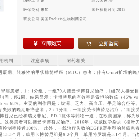
国外上市:
是
纳入医保:
否
医保类别:
未知
国外获批时间:
2012
研发公司:
美国Exelixis生物制药公司
用机制
注意事项
耐药相关
期、转移性的甲状腺髓样癌（MTC）患者；伴有C-met扩增的晚期
的肾癌患者，1：1分组，一组79人接受卡博替尼治疗，1组78人接
周，停2周。结果显示：卡博替尼的有效率是索坦的数倍（46% vs 18%
% vs 68%。主要的副作用是：腹泻、乏力、高血压、手足综合征
治疗失败的晚期肝癌患者，2：1分组，一组接受卡博替尼治疗，1组
卡博替尼已经和瑞戈非尼、PD-1抗体等药物一道，在欧美国家，称为
排。这类患者可以接受卡博替尼治疗。2016年，权威医学杂志《柳叶
瘤控制率接近100%。 此外，一线治疗失败的EGFR野生型的肺癌
3.3个月，单用卡博替尼组是9.2个月，单用特罗凯是5.1个月。当