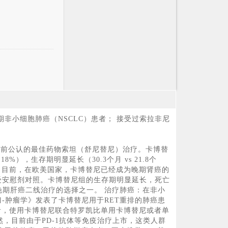
非小细胞肺癌（NSCLC）患者； 接受过索拉非尼
受目前公认的最佳药物索坦（舒尼替尼）治疗。卡博替
），生存期明显延长（30.3个月 vs 21.8个
等。目前，在欧美国家，卡博替尼已经成为晚期肾癌的
接受安慰剂对照。卡博替尼组的生存期明显延长，死亡
晚期肝癌二线治疗的选择之一。 治疗肺癌：在非小
刀-肿瘤学》发表了卡博替尼用于RET重排的肺癌患
患者，使用卡博替尼联合特罗凯比单用卡博替尼或者单
然，目前由于PD-1抗体等免疫治疗上市，这类人群