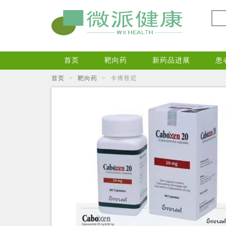
首页
靶向药
新药品进展
患
首页
>
靶向药
>
卡博替尼