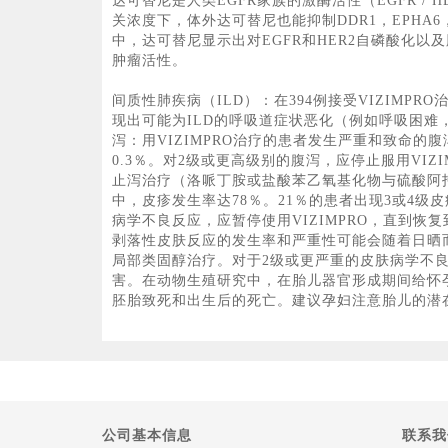
达可替尼是人类EGFR家族的激酶活性（EGFR / 
关浓度下，体外达可替尼也能抑制DDR1，EPHA6
中，达可替尼显示出对EGFR和HER2自磷酸化
肿瘤活性。
间质性肺疾病（ILD）：在394例接受VIZIMPR
现出可能为ILD的呼吸道症状恶化（例如呼吸困难，咳
泻：用VIZIMPRO治疗的患者发生严重和致命的腹
0.3％。对2级或更高级别的腹泻，应停止服用VI
止泻治疗（洛哌丁胺或盐酸苯乙氧基化物与硫酸阿托品
中，皮疹发生率达78％。21％的患者出现3或4级
病学不良反应，应暂停使用VIZIMPRO，直到恢
剥落性皮肤反应的发生率和严重性可能会随着日晒而
局部类固醇治疗。对于2级或更严重的皮肤病学不良
害。在动物生殖研究中，在胎儿器官形成期间给怀
胚胎致死和出生后的死亡。建议孕妇注意胎儿的潜在
公司基本信息
联系我