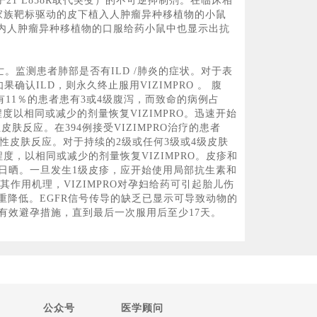
显子21 L858R取代突变）的不可逆抑制剂。在临床相
HER家族靶标驱动的皮下植入人肿瘤异种移植物的小鼠
颅内人肿瘤异种移植物的口服给药小鼠中也显示出抗
例死亡。监测患者肺部是否有ILD /肺炎的症状。对于表
确认ILD，则永久终止服用VIZIMPRO 。 腹
，有11％的患者患有3或4级腹泻，而致命的病例占
度以相同或减少的剂量恢复VIZIMPRO。迅速开始
肤反应。在394例接受VIZIMPRO治疗的患者
脱性皮肤反应。对于持续的2级或任何3级或4级皮肤
度，以相同或减少的剂量恢复VIZIMPRO。皮疹和
止日晒。一旦发生1级皮疹，应开始使用局部抗生素和
作用机理，VIZIMPRO对孕妇给药可引起胎儿伤
降低。EGFR信号传导的缺乏已显示可导致动物的
有效避孕措施，直到最后一次服用后至少17天。
公众号
医学顾问