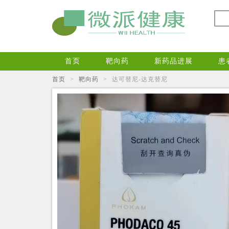
首页
靶向药
新药品进展
患
首页
>
靶向药
>
达可替尼-达克替尼