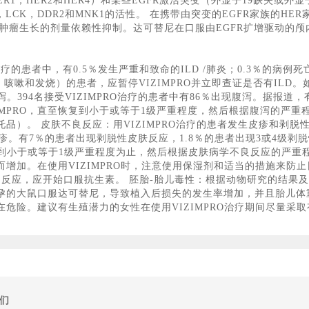
HER1，HER2和HER4）和某些EGFR激活突变（外显子19缺失或外
，LCK，DDR2和MNK1的活性。 在携带由突变的EGFR家族的
以及肿瘤生长的剂量依赖性抑制。达可替尼在口服由EGFR扩增驱动的
O治疗的患者中，有0.5％发生严重和致命的ILD /肺炎；0.3％的病
嗽和发烧）的患者，应暂停VIZIMPRO并立即查证是否有ILD。如果
泻。394名接受VIZIMPRO治疗的患者中有86％出现腹泻。据报道
ZIMPRO，直至恢复到小于或等于1级严重程度，然后根据腹泻的严重程
）。 皮肤不良反应：用VIZIMPRO治疗的患者发生皮疹和剥脱性皮
皮疹。有7％的患者出现剥脱性皮肤反应，1.8％的患者出现3或4级剥
复到小于或等于1级严重程度为止，然后根据皮肤病学不良反应的严重程
增加。在使用VIZIMPRO时，注意使用保湿剂和适当的措施来防
反应，应开始口服抗生素。 胚胎-胎儿毒性：根据动物研究的结果及其
孕的大鼠口服达可替尼，导致植入后损失的发生率增加，并且胎儿体重
危险。建议有生殖潜力的女性在使用VIZIMPRO治疗期间尽量采取
们