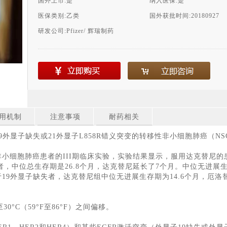
国外上市:
是
纳入医保:
是
医保类别:
乙类
国外获批时间:
20180927
研发公司:
Pfizer/ 辉瑞制药
用机制
注意事项
耐药相关
外显子缺失或21外显子L858R错义突变的转移性非小细胞肺癌（NS
非小细胞肺癌患者的III期临床实验，实验结果显示，服用达克替尼的
者，中位总生存期是26.8个月，达克替尼延长了7个月。中位无进展
对于19外显子缺失者，达克替尼组中位无进展生存期为14.6个月，厄
至30°C（59°F至86°F）之间偏移。