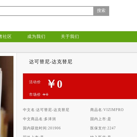
搜索
者社区
成为我们
关于我们
达可替尼-达克替尼
￥0
活动价
市场价
￥0
中文名:
达可替尼-达克替尼
商品名:
VIZIMPRO
中文商品名:
多泽润
国内上市:
是
国内获批时间:
201906
医保支付:
2247