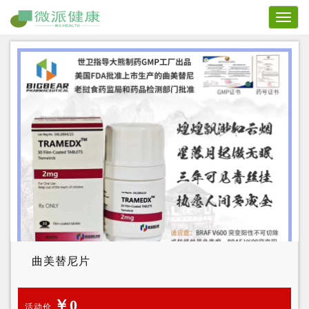
Toggl
naviga
曲美替尼片
￥0
活动价