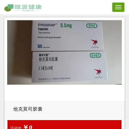
Toggl
naviga
他克莫司胶囊
￥0
活动价