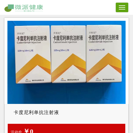
Toggl
naviga
卡度尼利单抗注射液
￥0
活动价