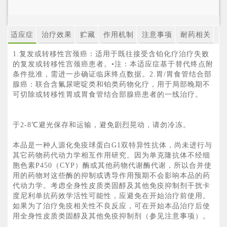
适应症
治疗效果
贮藏
作用机制
注意事项
耐药相关
1.复发或转移性宫颈癌：适用于既往接受含铂化疗治疗失败
的复发或转移性宫颈癌患者。•注：本适应症基于替代终点附
条件批准，需进一步确证临床终点数据。2.胃/胃食管结合部
腺癌：联合含氟尿嘧啶类和铂类药物化疗，用于局部晚期不
可切除或转移性胃或胃食管结合部腺癌患者的一线治疗。
于2-8℃避光保存和运输，避免剧烈晃动，请勿冷冻。
本品是一种人源化免疫球蛋白G1双特异性抗体，尚未进行与
其它药物药代动力学相互作用研究。因为单克隆抗体不经细
胞色素P450（CYP）酶或其他药物代谢酶代谢，所以合并使
用的药物对这些酶的抑制或诱导作用预期不会影响本品的药
代动力学。考虑全身性皮质类固醇及其他免疫抑制剂干扰卡
度尼利单抗药效学活性可能性，应避免在开始治疗前使用。
如果为了治疗免疫相关性不良反应，可在开始本品治疗后使
用全身性皮质类固醇及其他免疫抑制剂（参见注意事项）。