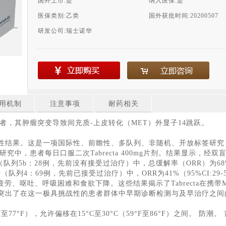
国外上市:
是
纳入医保:
是
医保类别:
乙类
国外获批时间:
20200507
研发公司:
瑞士诺华
用机制
注意事项
耐药相关
者，其肿瘤突变导致间充质-上皮转化（MET）外显子14跳跃。
1的阳性结果。这是一项国际性、前瞻性、多队列、非随机、开放标签研究，
究中，患者每日口服二次Tabrecta 400mg片剂。结果显示，经
患者（队列5b：28例，先前没有接受过治疗）中，总缓解率（ORR）为68%
患者（队列4：69例，先前已接受过治疗）中，ORR为41%（95%CI:29-53
、呕吐、呼吸困难和食欲下降。这些结果揭示了Tabrecta在携带M
据突出了在这一极具挑战性的患者群体中早期诊断检测与及早治疗之间
F至77°F），允许偏移在15°C至30°C（59°F至86°F）之间。