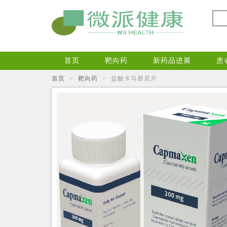
首页
靶向药
新药品进展
患
首页
>
靶向药
>
盐酸卡马替尼片