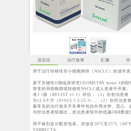
适应症
治疗效果
贮藏
作
用于治疗转移性非小细胞肺癌（NSCLC）的成年患
基于关键性II期临床研究GEOMETRY mono-
突变的局部晚期或转移性NSCLC成人患者中开展。研
准1.1版（RECIST v1.1）评估：（1）在初治
为12.6个月（95%CI:5.5-25.3）。（2）在经治
最常见的治疗相关不良事件包括外周水肿、恶心、疲劳
与经治患者组相比，初治患者组中的优越ORR数
用干燥剂盒分配原包装。存放在20°C至25°C（68°
TABRECTA。