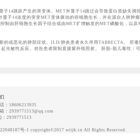
包括外显子14跳跃产生的突变体。MET外显子14跳过会导致蛋白质缺
达到的外显子14浓度的突变MET变体驱动的癌细胞生长，并在源自人肺
tinib抑制由肝细胞生长因子结合或由MET扩增触发的MET磷酸化，
的新的或恶化的肺部症状。ILD/肺炎患者永久停用TABRECTA。
可能引起光敏性反应。劝告患者限制直接紫外线照射。 胚胎-胎儿毒性
们
：18606213935
：2939771513@qq.com
：2939771513
 copyright©2017 wiijk.cn All Rights Reserved.