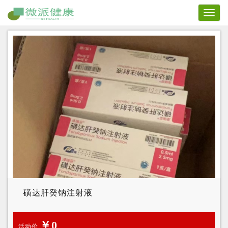
Toggl
naviga
磺达肝癸钠注射液
￥0
活动价