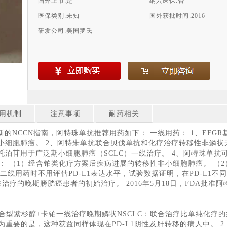
国外上市:
是
纳入医保:
否
医保类别:
未知
国外获批时间:
2016
研发公司:
美国罗氏
用机制
注意事项
耐药相关
NCCN指南，阿特珠单抗推荐用药如下： 一线用药： 1、EFGR基因
2的非小细胞肺癌。 2、阿特朱单抗联合贝伐单抗和化疗治疗转移性非鳞状
和依托泊苷用于广泛期小细胞肺癌（SCLC）一线治疗。 4、阿特珠单抗
药： （1）经含铂类化疗方案后疾病进展的转移性非小细胞肺癌。 （2
二线用药时不用评估PD-L1表达水平，试验数据证明，在PD-L1不同
铂治疗的晚期膀胱癌患者的初始治疗。 2016年5月18日，FDA批
。
米白蛋白结合型紫杉醇+卡铂一线治疗晚期鳞状NSCLC：联合治疗比单纯
%），尤为重要的是，这种获益同样体现在PD-L1阴性及肝转移的病人中。