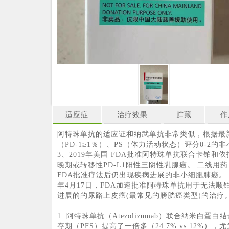
适应症
治疗效果
贮藏
作
阿特珠单抗的适应证和纳武单抗非常类似，根据最新的
（PD-1≥1％）、PS（体力活动状态）评分0-
3、2019年美国 FDA批准阿特珠单抗联合卡铂
晚期或转移性PD-L1阳性三阴性乳腺癌。 二线用
FDA批准疗法后仍出现疾病进展的非小细胞肺癌。 
年4月17日，FDA加速批准阿特珠单抗用于无法顺
进展的的尿路上皮癌(最常见的膀胱癌类型)的治疗
1. 阿特珠单抗（Atezolizumab）联合纳
存期（PFS）提高了一倍多（24.7% vs 12