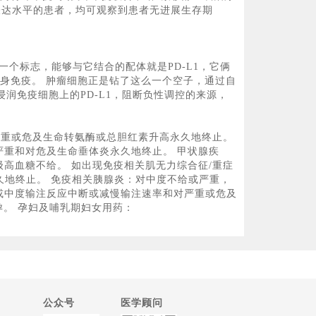
1表达水平的患者，均可观察到患者无进展生存期
的一个标志，能够与它结合的配体就是PD-L1，它俩
自身免疫。 肿瘤细胞正是钻了这么一个空子，通过自
浸润免疫细胞上的PD-L1，阻断负性调控的来源，
严重或危及生命转氨酶或总胆红素升高永久地终止。
严重和对危及生命垂体炎永久地终止。 甲状腺疾
级高血糖不给。 如出现免疫相关肌无力综合征/重症
性永久地终止。 免疫相关胰腺炎：对中度不给或严重，
或中度输注反应中断或减慢输注速率和对严重或危及
孕。 孕妇及哺乳期妇女用药：
公众号
医学顾问