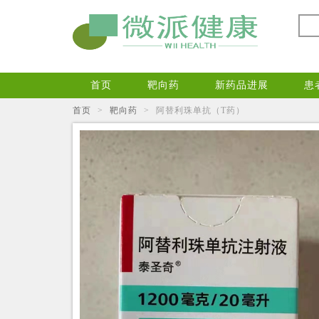
首页
靶向药
新药品进展
患
首页
>
靶向药
>
阿替利珠单抗（T药）