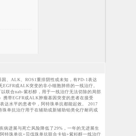
、ALK、ROS1重排阴性或未知，有PD-1表达
无EGFR或ALK突变的非小细胞肺癌的一线治疗。
可以联合nab-紫杉醇，用于一线治疗无法切除的局部
）携带EGFR或ALK肿瘤基因突变的患者在接受
表达水平的患者中，阿特珠单抗都能起效。 2017
准阿特珠单抗治疗用于在辅助或新辅助铂类化疗耐药或
化疗的疾病进展与死亡风险降低了29%，一年的无进展生
 2.阿特珠单抗+贝伐珠单抗联合卡铂+紫杉醇一线治疗