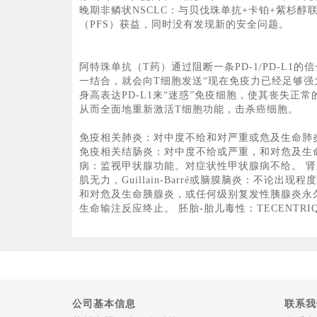
晚期非鳞状NSCLC：与贝伐珠单抗+卡铂+紫杉醇
（PFS）获益，同时没有发现新的安全问题。
阿特珠单抗（T药）通过阻断一条PD-1/PD-L1
一结合，就会向T细胞发送“现在免疫力已经足够强
身高表达PD-L1来“迷惑”免疫细胞，使其丧失
从而全面地重新激活T细胞功能，击杀癌细胞。
免疫相关肺炎：对中度不给和对严重或危及生命肺
免疫相关结肠炎：对中度不给或严重，和对危及生命
病：监视甲状腺功能。对症状性甲状腺病不给。 肾
肌无力，Guillain-Barré或脑膜脑炎：不
和对危及生命胰腺炎，或任何级别复发性胰腺炎永
生命输注反应终止。 胚胎-胎儿毒性：TECENT
公司基本信息
联系我