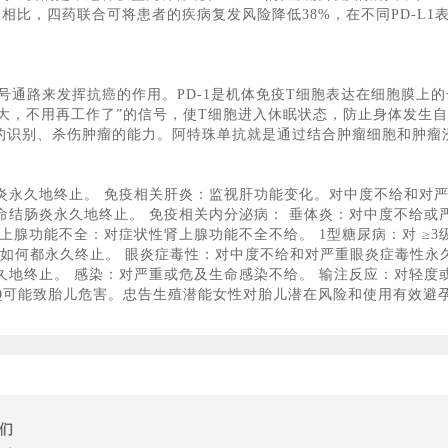
联相比，四药联合可将患者的疾病复发风险降低38%，在不同PD-L
的信号通路来发挥抗癌的作用。PD-1是机体免疫T细胞表达在细胞膜上
大，不用再工作了”的信号，使T细胞进入休眠状态，防止身体发生
正常的识别、杀伤肿瘤的能力。阿特珠单抗就是通过结合肿瘤细胞和肿瘤
炎永久地终止。 免疫相关肝炎：监视肝功能变化。对中度不给和对
结肠炎永久地终止。 免疫相关内分泌病： 垂体炎：对中度不给或
上腺功能不全：对症状性肾上腺功能不全不给。 1型糖尿病：对 ≥3
论出现程度如何都永久终止。 眼炎症毒性：对中度不给和对严重眼炎症毒
久地终止。 感染：对严重或危及生命感染不给。 输注反应：对轻度
RIQ可能致胎儿危害。忠告生殖潜能女性对胎儿潜在风险和使用有效避
们