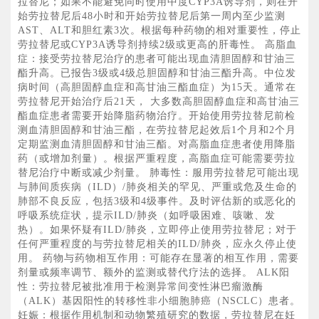
拉替尼；如果不能避免同时使用中度CYP3A诱导剂，则在开
始劳拉替尼后48小时和开始劳拉替尼后第一周内至少监测
AST、ALT和胆红素3次。根据每种药物的相对重要性，停止
劳拉替尼或CYP3A诱导剂持续2级或更高的肝毒性。 高脂血
症：接受劳拉替尼治疗的患者可能出现血清胆固醇和甘油三
酯升高。已报告3级或4级总胆固醇和甘油三酯升高。中位发
病时间（高胆固醇血症和高甘油三酯血症）为15天。通常在
劳拉替尼开始治疗后21天， 大多数高胆固醇血症和高甘油三
酯血症患者需要开始降脂药物治疗。开始使用劳拉替尼前检
测血清胆固醇和甘油三酯，在劳拉替尼起效后1个月和2个月
定期监测血清胆固醇和甘油三酯。对高脂血症患者使用降脂
药（或增加剂量）。根据严重程度，高脂血症可能需要劳拉
替尼治疗中断或减少剂量。 肺毒性：服用劳拉替尼可能出现
与肺间质疾病（ILD）/肺炎相关的罕见、严重或危及生命的
肺部不良反应，包括3级和4级事件。及时评估新的或恶化的
呼吸系统症状，提示ILD/肺炎（如呼吸困难、咳嗽、发
热）。如果怀疑有ILD/肺炎，立即停止使用劳拉替尼；对于
任何严重程度的与劳拉替尼相关的ILD/肺炎，应永久停止使
用。 药物与药物相互作用：可能存在显著的相互作用，需要
剂量或频率调节、额外的监测或替代疗法的选择。 ALK阳
性：劳拉替尼被批准用于检测异常间变性淋巴瘤激酶
（ALK）基因阳性的转移性非小细胞肺癌（NSCLC）患者。
妊娠：根据作用机制和动物繁殖研究的数据，劳拉替尼在妊