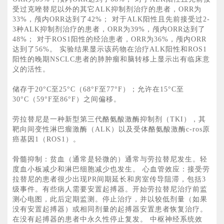
受过克唑替尼以外的其它ALK抑制剂治疗的患者，ORR为
33%，颅内ORR达到了42%； 对于ALK阳性且先前接受过2-
3种ALK抑制剂治疗的患者，ORR为39%，颅内ORR达到了
48%； 对于ROS1阳性的经治患者，ORR为36%，颅内ORR
达到了56%。 实验结果显示该药物在治疗ALK阳性和ROS1
阳性的晚期NSCLC患者的肺肿瘤和脑转移上显示出有临床意
义的活性。
储存于20°C至25°C（68°F至77°F）；允许在15°C至
30°C（59°F至86°F）之间偏移。
劳拉替尼是一种新型第三代酪氨酸激酶抑制剂（TKI），其
靶向间变性淋巴瘤激酶（ALK）以及受体酪氨酸激酶c-ros原
癌基因1（ROS1）。
骨髓抑制：贫血（通常是轻微的）通常与劳拉替尼发生。轻
度血小板减少和淋巴细胞减少也发生。 心血管效应：接受劳
拉替尼的患者很少出现PR间期延长和房室传导阻滞，包括3
级事件。有些病人需要安置起搏器。开始劳拉替尼治疗前监
测心电图，此后定期监测。停止治疗，并以较低剂量（如果
没有安置起搏器）或相同剂量的起搏器安置患者恢复治疗。
在没有起搏器的患者中永久性停止复发。 中枢神经系统效