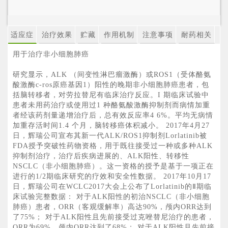
适应症
治疗效果
贮藏
作用机制
注意事项
耐药相关
用于治疗非小细胞肺癌
研究显示，ALK （间变性淋巴瘤激酶）或ROS1（受体酪氨
酸激酶c-ros原癌基因1）阳性的晚期非小细胞肺癌患者，包
括脑转移者，对劳拉替尼有临床治疗反应。I 期临床试验中
患者未用药治疗或使用过1 种酪氨酸激酶抑制剂而病情加重
者经该药剂量递增治疗后，总有效反应率4 6%。平均无病情
加重存活时间1.4 个月，脑转移癌体积减小。 2017年4月27
日，辉瑞公司宣布其新一代ALK/ROS1抑制剂Lorlatinib被
FDA授予突破性药物资格，用于既往接受过一种或多种ALK
抑制剂治疗，治疗后疾病进展的、ALK阳性、转移性
NSCLC（非小细胞肺癌）。这一资格的授予是基于一项正在
进行的1/2期临床研究的疗效和安全性数据。 2017年10月17
日，辉瑞公司在WCLC2017大会上公布了Lorlatinib的Ⅱ期临
床试验完整数据： 对于ALK阳性的初治NSCLC（非小细胞
肺癌）患者，ORR（客观缓解率）高达90%，颅内ORR达到
了75%； 对于ALK阳性且先前接受过克唑替尼治疗的患者，
ORR为69%，颅内ORR达到了68%； 对于ALK阳性且先前接