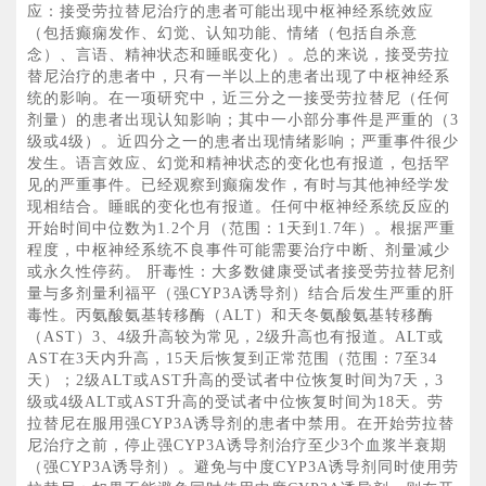
应：接受劳拉替尼治疗的患者可能出现中枢神经系统效应
（包括癫痫发作、幻觉、认知功能、情绪（包括自杀意
念）、言语、精神状态和睡眠变化）。总的来说，接受劳拉
替尼治疗的患者中，只有一半以上的患者出现了中枢神经系
统的影响。在一项研究中，近三分之一接受劳拉替尼（任何
剂量）的患者出现认知影响；其中一小部分事件是严重的（3
级或4级）。近四分之一的患者出现情绪影响；严重事件很少
发生。语言效应、幻觉和精神状态的变化也有报道，包括罕
见的严重事件。已经观察到癫痫发作，有时与其他神经学发
现相结合。睡眠的变化也有报道。任何中枢神经系统反应的
开始时间中位数为1.2个月（范围：1天到1.7年）。根据严重
程度，中枢神经系统不良事件可能需要治疗中断、剂量减少
或永久性停药。 肝毒性：大多数健康受试者接受劳拉替尼剂
量与多剂量利福平（强CYP3A诱导剂）结合后发生严重的肝
毒性。丙氨酸氨基转移酶（ALT）和天冬氨酸氨基转移酶
（AST）3、4级升高较为常见，2级升高也有报道。ALT或
AST在3天内升高，15天后恢复到正常范围（范围：7至34
天）；2级ALT或AST升高的受试者中位恢复时间为7天，3
级或4级ALT或AST升高的受试者中位恢复时间为18天。劳
拉替尼在服用强CYP3A诱导剂的患者中禁用。在开始劳拉替
尼治疗之前，停止强CYP3A诱导剂治疗至少3个血浆半衰期
（强CYP3A诱导剂）。避免与中度CYP3A诱导剂同时使用劳