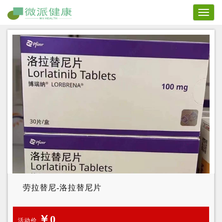
Toggl
naviga
劳拉替尼-洛拉替尼片
￥0
活动价